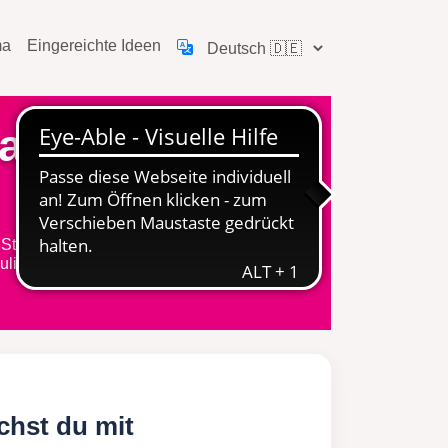
ma
Eingereichte Ideen
alen
 Stimme zählt!
uli 2025.
hst du mit