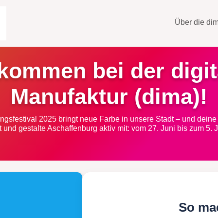
Über die di
lkommen bei der digit
Manufaktur (dima)!
ngsfestival 2025 bringt neue Farbe in unsere Stadt – und deine
 und gestalte Aschaffenburg aktiv mit: vom 27. Juni bis zum 5. J
So mac