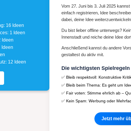
Vom
27. Juni bis 3. Juli 2025
kannst d
einfach registrieren, Idee beschreibe
dabei, deine Idee weiterzuentwickeln
g: 16 Ideen
Du bist lieber offline unterwegs? K
ices: 1 Ideen
Innenstadt
und reiche deine Idee dort
2 Ideen
1 Ideen
Anschließend kannst du andere Vor
een
gestaltest du aktiv mit.
utz: 12 Ideen
Die wichtigsten Spielregeln
✅ Bleib respektvoll: Konstruktive Kriti
✅ Bleib beim Thema: Es geht um Idee
✅ Fair voten: Stimme ehrlich ab – Qual
✅ Kein Spam: Werbung oder Mehrfach
Jetzt mehr üb